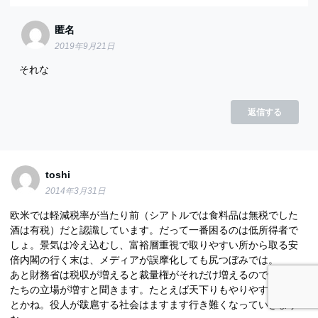
匿名
2019年9月21日
それな
返信する
toshi
2014年3月31日
欧米では軽減税率が当たり前（シアトルでは食料品は無税でした
酒は有税）だと認識しています。だって一番困るのは低所得者で
しょ。景気は冷え込むし、富裕層重視で取りやすい所から取る安
倍内閣の行く末は、メディアが誤摩化しても尻つぼみでは。
あと財務省は税収が増えると裁量権がそれだけ増えるので、自分
たちの立場が増すと聞きます。たとえば天下りもやりやすくなる
とかね。役人が跋扈する社会はますます行き難くなっていきます