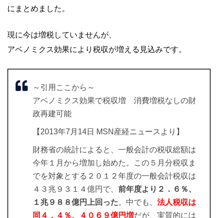
にまとめました。
現に今は増税していませんが、
アベノミクス効果により税収が増える見込みです。
～引用ここから～
アベノミクス効果で税収増 消費増税なしの財
政再建可能
【2013年7月14日 MSN産経ニュースより】
財務省の統計によると、一般会計の税収総額は
今年１月から増加し始めた。この５月分税収ま
でを対象とする２０１２年度の一般会計税収は
４３兆９３１４億円で、
前年度より２．６％、
１兆９８８億円上回った
。中でも、
法人税収は
同４．４％、４０６９億円増
だが、実質的には