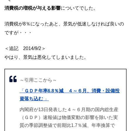
消費税の増税が与える影響
についてでした。
消費税が8％になったあと、景気が低迷しなければ良いの
ですが・・・
＜追記 2014/9/2＞
やはり、景気は悪化してしまいました。
～引用ここから～
「
ＧＤＰ年率6.8％減 ４～６月、消費・設備投
資落ち込む
」
内閣府が13日発表した４～６月期の国内総生産
（ＧＤＰ）速報値は物価変動の影響を除いた実
質の季節調整値で前期比1.7％減、年率換算で