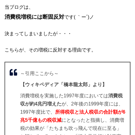
当ブログは、
消費税増税には断固反対
です( ｀ー´)ノ
決まってしまいましたが・・・
こちらが、その増税に反対する理由です。
～引用ここから～
【ウィキペディア「橋本龍太郎」より】
消費増税を実施した1997年度においては
消費税
収が約4兆円増えた
が、2年後の1999年度には、
1997年度比で、
所得税収と法人税収の合計額が6
兆5千億もの税収減
にとなったと指摘し、消費増
税の効果が「たちまち吹っ飛んで現在に至る」