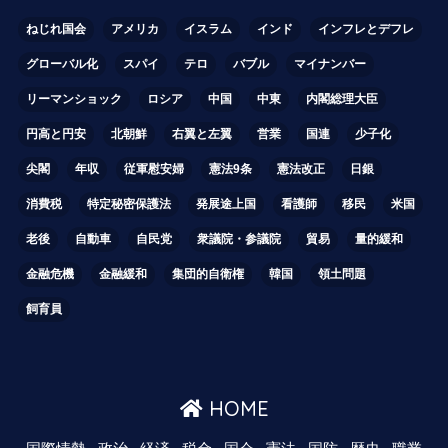
ねじれ国会
アメリカ
イスラム
インド
インフレとデフレ
グローバル化
スパイ
テロ
バブル
マイナンバー
リーマンショック
ロシア
中国
中東
内閣総理大臣
円高と円安
北朝鮮
右翼と左翼
営業
国連
少子化
尖閣
年収
従軍慰安婦
憲法9条
憲法改正
日銀
消費税
特定秘密保護法
発展途上国
看護師
移民
米国
老後
自動車
自民党
衆議院・参議院
貿易
量的緩和
金融危機
金融緩和
集団的自衛権
韓国
領土問題
飼育員
HOME