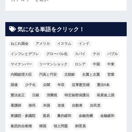
気になる単語をクリック！
ねじれ国会
アメリカ
イスラム
インド
インフレとデフレ
グローバル化
スパイ
テロ
バブル
マイナンバー
リーマンショック
ロシア
中国
中東
内閣総理大臣
円高と円安
北朝鮮
右翼と左翼
営業
国連
少子化
尖閣
年収
従軍慰安婦
憲法9条
憲法改正
日銀
消費税
特定秘密保護法
発展途上国
看護師
移民
米国
老後
自動車
自民党
衆議院・参議院
貿易
量的緩和
金融危機
金融緩和
集団的自衛権
韓国
領土問題
飼育員