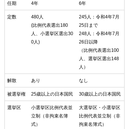
任期
4年
6年
定数
480人
245人：令和4年7月
(比例代表選出180
25日まで
人、小選挙区選出30
248人：令和4年7月
0人)
26日以降
（比例代表選出100
人、選挙区選出148
人）
解散
あり
なし
被選挙権
25歳以上の日本国民
30歳以上の日本国民
選挙区
小選挙区比例代表並
大選挙区・小選挙区
立制（非拘束名簿
比例代表並立制（非
式）
拘束名簿式）