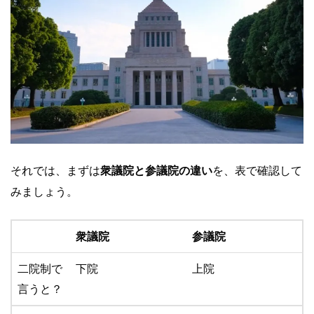
それでは、まずは
衆議院と参議院の違い
を、表で確認して
みましょう。
衆議院
参議院
二院制で
下院
上院
言うと？