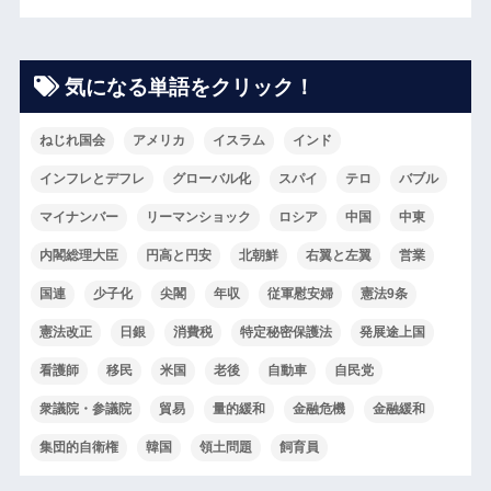
気になる単語をクリック！
ねじれ国会
アメリカ
イスラム
インド
インフレとデフレ
グローバル化
スパイ
テロ
バブル
マイナンバー
リーマンショック
ロシア
中国
中東
内閣総理大臣
円高と円安
北朝鮮
右翼と左翼
営業
国連
少子化
尖閣
年収
従軍慰安婦
憲法9条
憲法改正
日銀
消費税
特定秘密保護法
発展途上国
看護師
移民
米国
老後
自動車
自民党
衆議院・参議院
貿易
量的緩和
金融危機
金融緩和
集団的自衛権
韓国
領土問題
飼育員