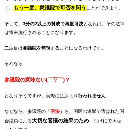
もう一度、衆議院で可否を問う
く、
ことができます。
そして、
3分の2以上の賛成
で
再度可決
となれば、その法律
は将来施行されることになります。
二度目は
参議院を無視する
ことになるわけです。
それなら、
参議院の意味ない(￣▽￣)？
となりそうですが、実際にはあまり
行われません
。
なぜなら、参議院の
「否決」
も、国民の選挙で選ばれた国
大切な審議の結果のため
会議員による
、むげにできな