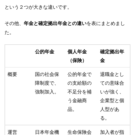
という２つが大きな違いです。
その他、
年金と確定拠出年金との違い
を表にまとめまし
た。
公的年金
個人年金
確定拠出年
（保険）
金
概要
国の社会保
公的年金で
退職金とし
障制度で、
の支給額の
ての意味合
強制加入。
不足分を補
いが強く、
う金融商
企業型と個
品。
人型があ
る。
運営
日本年金機
生命保険会
加入者が指