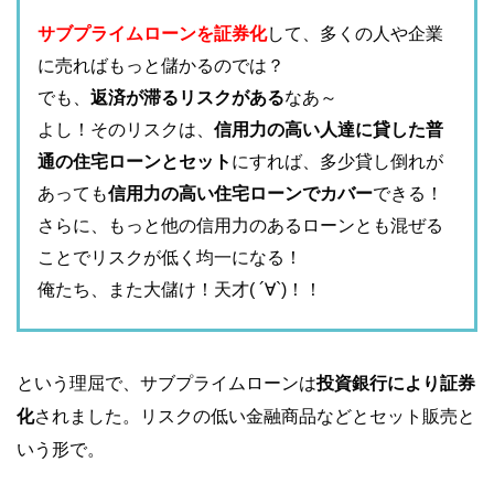
サブプライムローンを証券化
して、多くの人や企業
に売ればもっと儲かるのでは？
でも、
返済が滞るリスクがある
なあ～
よし！そのリスクは、
信用力の高い人達に貸した普
通の住宅ローンとセット
にすれば、多少貸し倒れが
あっても
信用力の高い住宅ローンでカバー
できる！
さらに、もっと他の信用力のあるローンとも混ぜる
ことでリスクが低く均一になる！
俺たち、また大儲け！天才( ´∀`)！！
という理屈で、サブプライムローンは
投資銀行により証券
化
されました。リスクの低い金融商品などとセット販売と
いう形で。