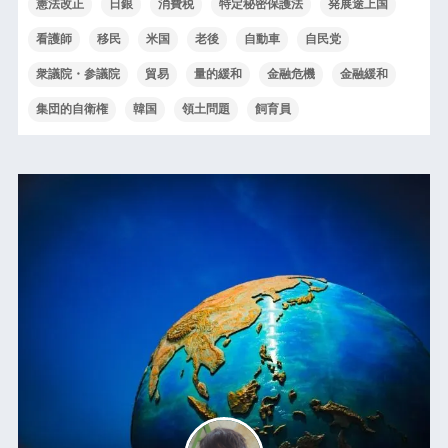
憲法改正
日銀
消費税
特定秘密保護法
発展途上国
看護師
移民
米国
老後
自動車
自民党
衆議院・参議院
貿易
量的緩和
金融危機
金融緩和
集団的自衛権
韓国
領土問題
飼育員