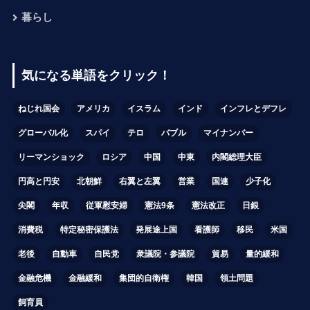
暮らし
気になる単語をクリック！
ねじれ国会
アメリカ
イスラム
インド
インフレとデフレ
グローバル化
スパイ
テロ
バブル
マイナンバー
リーマンショック
ロシア
中国
中東
内閣総理大臣
円高と円安
北朝鮮
右翼と左翼
営業
国連
少子化
尖閣
年収
従軍慰安婦
憲法9条
憲法改正
日銀
消費税
特定秘密保護法
発展途上国
看護師
移民
米国
老後
自動車
自民党
衆議院・参議院
貿易
量的緩和
金融危機
金融緩和
集団的自衛権
韓国
領土問題
飼育員