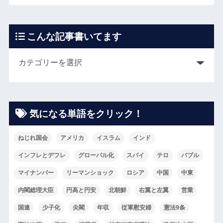
こんな記事書いてます
気になる単語をクリック！
ねじれ国会
アメリカ
イスラム
インド
インフレとデフレ
グローバル化
スパイ
テロ
バブル
マイナンバー
リーマンショック
ロシア
中国
中東
内閣総理大臣
円高と円安
北朝鮮
右翼と左翼
営業
国連
少子化
尖閣
年収
従軍慰安婦
憲法9条