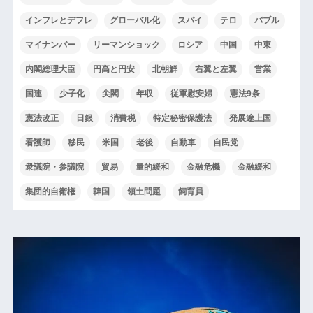
インフレとデフレ
グローバル化
スパイ
テロ
バブル
マイナンバー
リーマンショック
ロシア
中国
中東
内閣総理大臣
円高と円安
北朝鮮
右翼と左翼
営業
国連
少子化
尖閣
年収
従軍慰安婦
憲法9条
憲法改正
日銀
消費税
特定秘密保護法
発展途上国
看護師
移民
米国
老後
自動車
自民党
衆議院・参議院
貿易
量的緩和
金融危機
金融緩和
集団的自衛権
韓国
領土問題
飼育員